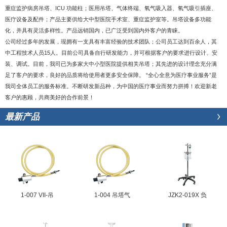
重症监护病房吊塔、ICU 功能柱；医用吊塔、气体终端、氧气吸入器、氧气吸引插座、
医疗设备及配件；产品主要供给大中型医院手术室、重症监护室等。吊塔设备多功能
化，并具有灵活多样性。产品远销国内，已广泛受到国内外客户的青睐。
公司经过多年的发展，现拥有一支具有丰富经验的技术团队；公司员工达到百余人，其
中工程技术人员15人。目前公司具备自行研发能力，并可根据客户的要求进行设计、安
装、调试。目前，我司已为多家大中小型医院提供相关吊塔；其先进的设计理念充分满
足了客户的要求，良好的品质将给使用者更多安全保障。 “全心全意为医疗事业服务”是
我司全体员工的服务标准。不断研发新品种，为中国的医疗事业而努力拼搏！欢迎新老
客户的惠顾，共商美好的合作前景！
最新产品
1-007 VII-吊
1-004 吊塔气
JZK2-019X 负