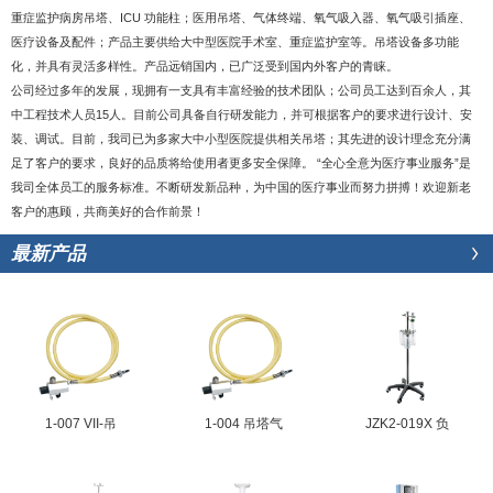
重症监护病房吊塔、ICU 功能柱；医用吊塔、气体终端、氧气吸入器、氧气吸引插座、
医疗设备及配件；产品主要供给大中型医院手术室、重症监护室等。吊塔设备多功能
化，并具有灵活多样性。产品远销国内，已广泛受到国内外客户的青睐。
公司经过多年的发展，现拥有一支具有丰富经验的技术团队；公司员工达到百余人，其
中工程技术人员15人。目前公司具备自行研发能力，并可根据客户的要求进行设计、安
装、调试。目前，我司已为多家大中小型医院提供相关吊塔；其先进的设计理念充分满
足了客户的要求，良好的品质将给使用者更多安全保障。 “全心全意为医疗事业服务”是
我司全体员工的服务标准。不断研发新品种，为中国的医疗事业而努力拼搏！欢迎新老
客户的惠顾，共商美好的合作前景！
最新产品
1-007 VII-吊
1-004 吊塔气
JZK2-019X 负