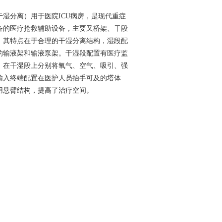
干湿分离）用于医院ICU病房，是现代重症
备的医疗抢救辅助设备，主要又桥架、干段
。其特点在于合理的干湿分离结构，湿段配
的输液架和输液泵架。干湿段配置有医疗监
，在干湿段上分别将氧气、空气、吸引、强
输入终端配置在医护人员抬手可及的塔体
用悬臂结构，提高了治疗空间。