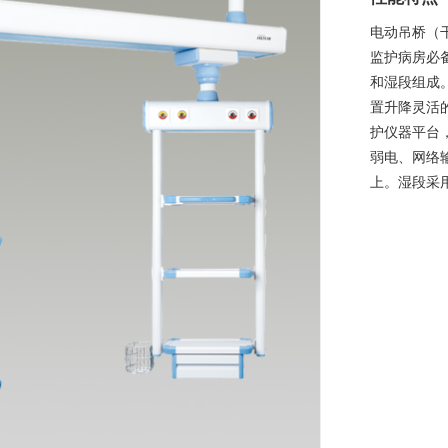
电动吊桥（
监护病房必
和湿段组成
置升降灵活
护仪器平台
弱电、网络
上。湿段采