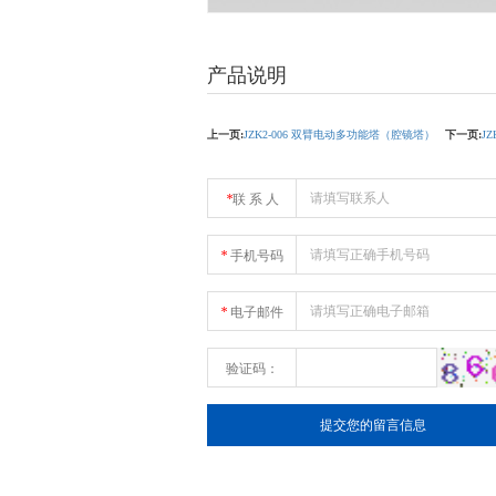
产品说明
上一页:
JZK2-006 双臂电动多功能塔（腔镜塔）
下一页:
J
*
联 系 人
*
手机号码
*
电子邮件
验证码：