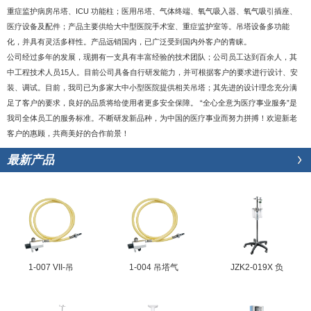
重症监护病房吊塔、ICU 功能柱；医用吊塔、气体终端、氧气吸入器、氧气吸引插座、
医疗设备及配件；产品主要供给大中型医院手术室、重症监护室等。吊塔设备多功能
化，并具有灵活多样性。产品远销国内，已广泛受到国内外客户的青睐。
公司经过多年的发展，现拥有一支具有丰富经验的技术团队；公司员工达到百余人，其
中工程技术人员15人。目前公司具备自行研发能力，并可根据客户的要求进行设计、安
装、调试。目前，我司已为多家大中小型医院提供相关吊塔；其先进的设计理念充分满
足了客户的要求，良好的品质将给使用者更多安全保障。 “全心全意为医疗事业服务”是
我司全体员工的服务标准。不断研发新品种，为中国的医疗事业而努力拼搏！欢迎新老
客户的惠顾，共商美好的合作前景！
最新产品
1-007 VII-吊
1-004 吊塔气
JZK2-019X 负